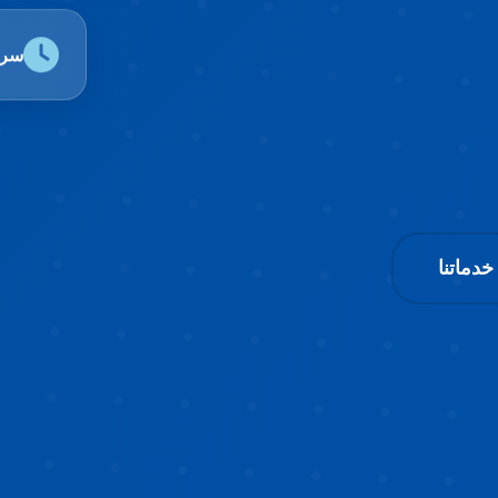
سرع
دماتنا