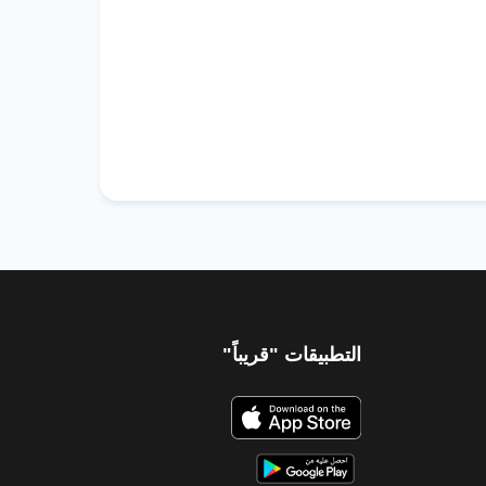
التطبيقات "قريباً"