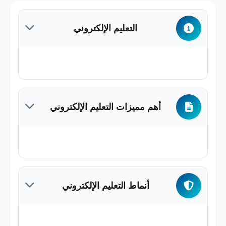
التعليم الإلكتروني
أصبح التعليم الإلكتروني جزءًا أساسيًا من أنماط
التعليم الحديثة، حيث يعتمد على استخدام
أهم مميزات التعليم الإلكتروني
التقنيات الرقمية مثل الحواسيب اللوحية
والوسائط المتعددة التي تشمل الصور،
الصوتيات، الرسوم البيانية، والجداول. يُعرف
التعليم الإلكتروني أيضًا بكونه عملية تعليمية تتم
* يسهل عملية التعليم والتدريب التقليدي من
عبر الإنترنت، وهو وسيلة مبتكرة وفعالة عند
خلال تقديم الدعم عبر الإنترنت.
أنماط التعليم الإلكتروني
استخدامه بشكل صحيح، مستفيدًا من تكنولوجيا
* يتيح التعلم الإلكتروني في أي وقت ومن أي
المعلومات والاتصالات كأداة تعليمية حديثة.
مكان.
* إمكانية استيعاب أعداد كبيرة من المتدربين دون